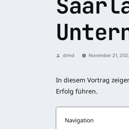
Saarl
Unter
Veröffentlicht
drmd
November 21, 202
von
In diesem Vortrag zeigen
Erfolg führen.
Navigation