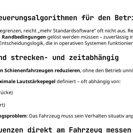
euerungsalgorithmen für den Betr
enzen, reicht „mehr Standardsoftware“ oft nicht aus. Rele
n Randbedingungen
gelöst werden müssen – zuverlässig im
ntscheidungslogik, die in operativen Systemen funktioniert
nd strecken- und zeitabhängig
on Schienenfahrzeugen reduzieren
, ohne den Betrieb unn
imale Lautstärkepegel
definiert – oft abhängig von:
rücke)
rt)
ungsproblem
: Das Fahrzeug muss sein Verhalten situativ an
uenzen direkt am Fahrzeug messen