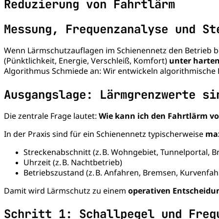
Reduzierung von Fahrtlärm
Messung, Frequenzanalyse und St
Wenn Lärmschutzauflagen im Schienennetz den Betrieb begr
(Pünktlichkeit, Energie, Verschleiß, Komfort)
unter harte
Algorithmus Schmiede an: Wir entwickeln algorithmische E
Ausgangslage: Lärmgrenzwerte si
Die zentrale Frage lautet:
Wie kann ich den Fahrtlärm v
In der Praxis sind für ein Schienennetz typischerweise
max
Streckenabschnitt (z. B. Wohngebiet, Tunnelportal, B
Uhrzeit (z. B. Nachtbetrieb)
Betriebszustand (z. B. Anfahren, Bremsen, Kurvenfah
Damit wird Lärmschutz zu einem
operativen Entscheid
Schritt 1: Schallpegel und Freq