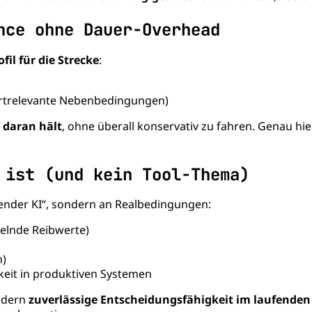
nce ohne Dauer-Overhead
fil für die Strecke
:
mfortrelevante Nebenbedingungen)
g
daran hält
, ohne überall konservativ zu fahren. Genau hi
 ist (und kein Tool-Thema)
hlender KI“, sondern an Realbedingungen:
selnde Reibwerte)
n)
keit in produktiven Systemen
ondern
zuverlässige Entscheidungsfähigkeit im laufenden