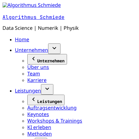
Zum
Inhalt
Algorithmus Schmiede
springen
Data Science | Numerik | Physik
Home
Unternehmen
Unternehmen
Über uns
Team
Karriere
Leistungen
Leistungen
Auftragsentwicklung
Keynotes
Workshops & Trainings
KI erleben
Methoden