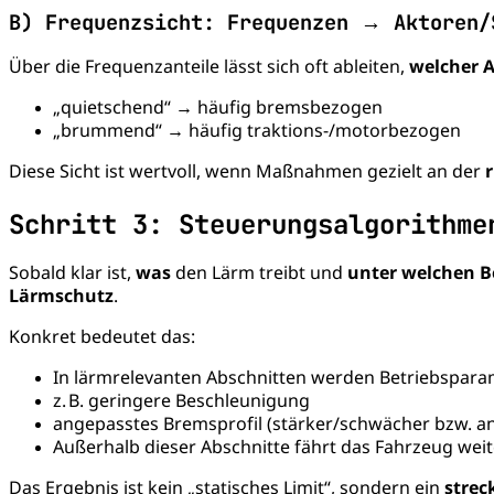
B) Frequenzsicht: Frequenzen → Aktoren/
Über die Frequenzanteile lässt sich oft ableiten,
welcher 
„quietschend“ → häufig bremsbezogen
„brummend“ → häufig traktions-/motorbezogen
Diese Sicht ist wertvoll, wenn Maßnahmen gezielt an der
r
Schritt 3: Steuerungsalgorithme
Sobald klar ist,
was
den Lärm treibt und
unter welchen 
Lärmschutz
.
Konkret bedeutet das:
In lärmrelevanten Abschnitten werden Betriebspar
z. B. geringere Beschleunigung
angepasstes Bremsprofil (stärker/schwächer bzw. and
Außerhalb dieser Abschnitte fährt das Fahrzeug wei
Das Ergebnis ist kein „statisches Limit“, sondern ein
strec