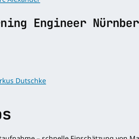
rc Alexander
rning Engineer Nürnber
arkus Dutschke
ps